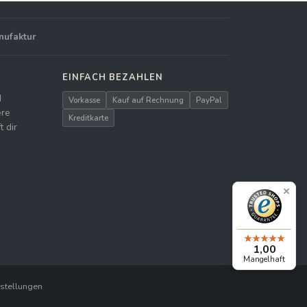
nufaktur
EINFACH BEZAHLEN
d
Vorkasse
Kauf auf Rechnung
PayPal
ere
Kreditkarte
 dir
1,00
Mangelhaft
stellungen