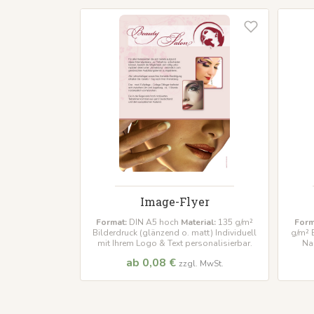
Image-Flyer
Format:
DIN A5 hoch
Material:
135 g/m²
Form
Bilderdruck (glänzend o. matt) Individuell
g/m² B
mit Ihrem Logo & Text personalisierbar.
Na
ab 0,08 €
zzgl. MwSt.