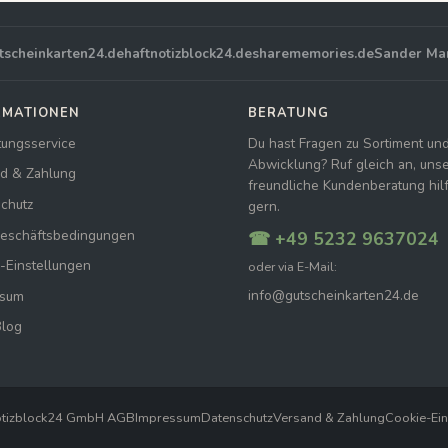
tscheinkarten24.de
haftnotizblock24.de
sharememories.de
Sander Ma
RMATIONEN
BERATUNG
tungsservice
Du hast Fragen zu Sortiment un
Abwicklung? Ruf gleich an, uns
d & Zahlung
freundliche Kundenberatung hilft
chutz
gern.
Geschäftsbedingungen
☎ +49 5232 9637024
-Einstellungen
oder via E-Mail:
info@gutscheinkarten24.de
ssum
Blog
otizblock24 GmbH
|
AGB
Impressum
Datenschutz
Versand & Zahlung
Cookie-Ein