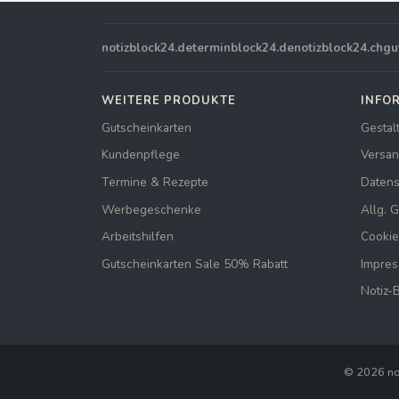
notizblock24.de
terminblock24.de
notizblock24.ch
gu
WEITERE PRODUKTE
INFO
Gutscheinkarten
Gestal
Kundenpflege
Versan
Termine & Rezepte
Datens
Werbegeschenke
Allg. 
Arbeitshilfen
Cookie
Gutscheinkarten Sale 50% Rabatt
Impre
Notiz-
© 2026 n