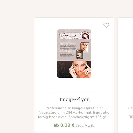
Image-Flyer
Professionelle Image-Flyer
für Ihr
Ho
Nagelstudio im DIN A5-Format. Beidseitig
farbig bedruckt auf hochwertigem 135 g/m²
Bi
Papier. Inklusive Gestaltungsservice mit
Inklus
ab 0,08 €
zzgl. MwSt.
Ihrem Logo und Text.