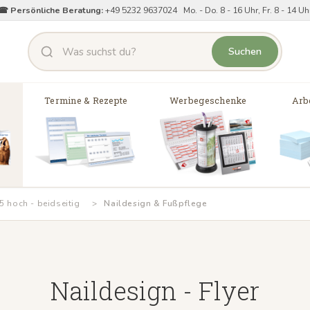
☎ Persönliche Beratung:
+49 5232 9637024 Mo. - Do. 8 - 16 Uhr, Fr. 8 - 14 Uh
Suchen
Termine & Rezepte
Werbegeschenke
Arbe
5 hoch - beidseitig
Naildesign & Fußpflege
Naildesign - Flyer