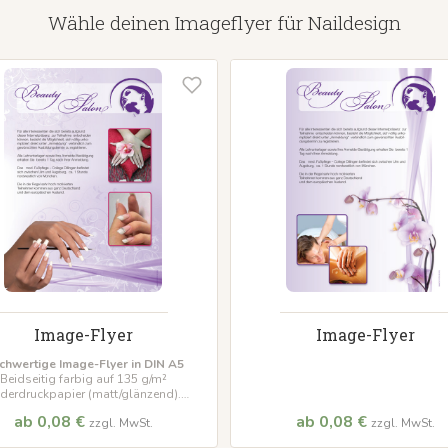
Wähle deinen Imageflyer für Naildesign
Image-Flyer
Image-Flyer
chwertige Image-Flyer in DIN A5
Beidseitig farbig auf 135 g/m²
lderdruckpapier (matt/glänzend).
ive Personalisierung mit Ihrem Logo
ab 0,08 €
ab 0,08 €
zzgl. MwSt.
zzgl. MwSt.
und Text.